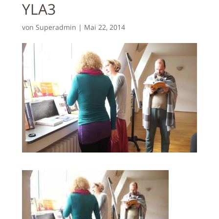
YLA3
von
Superadmin
|
Mai 22, 2014