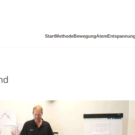
Start
Methode
Bewegung
Atem
Entspannun
nd